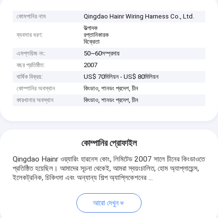
কোমপানির নাম
Qingdao Hainr Wiring Harness Co., Ltd.
উত্পাদক
ব্যবসার ধরণ:
রপ্তানিকারক
বিক্রেতা
এমপ্লয়িজ নং:
50~60সম্প্রদায়
বছর প্রতিষ্ঠিত:
2007
বার্ষিক বিক্রয়:
US$ 70মিলিয়ন - US$ 80মিলিয়ন
কোম্পানির অবস্থান
কিংডাও, শানডং প্রদেশ, চীন
কারখানার অবস্থান
কিংডাও, শানডং প্রদেশ, চীন
কোম্পানির প্রোফাইল
Qingdao Hainr ওয়্যারিং হারনেস কোং, লিমিটেড 2007 সালে চীনের কিংডাওতে
প্রতিষ্ঠিত হয়েছিল। আমাদের সূচনা থেকেই, আমরা স্বয়ংচালিত, হোম অ্যাপ্লায়েন্স,
ইলেকট্রনিক, চিকিৎসা এবং অন্যান্য শিল্প অ্যাপ্লিকেশনের ...
আরো দেখুন