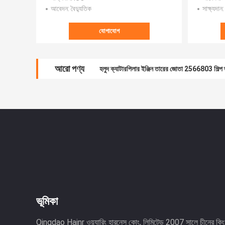
আবেদন
: বৈদ্যুতিক
সাক্ষ্যদান
যোগাযোগ
আরো পণ্য
হলুদ ক্যাটারপিলার ইঞ্জিন তারের জোতা 2566803 শিল্প
ভূমিকা
Qingdao Hainr ওয়্যারিং হারনেস কোং, লিমিটেড 2007 সালে চীনের কিংড