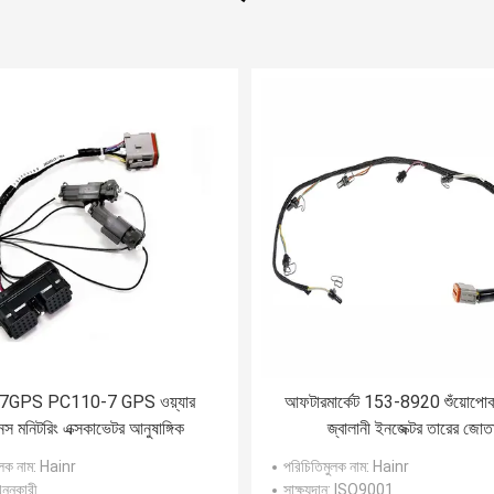
7GPS PC110-7 GPS ওয়্যার
আফটারমার্কেট 153-8920 শুঁয়োপোক
েস মনিটরিং এক্সকাভেটর আনুষাঙ্গিক
জ্বালানী ইনজেক্টর তারের জোত
লক নাম
: Hainr
পরিচিতিমুলক নাম
: Hainr
খননকারী
সাক্ষ্যদান
: ISO9001