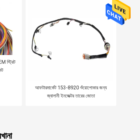
EM স্ট্রিট
িট
আফটারমার্কেট 153-8920 শুঁয়োপোকার জন্য
জ্বালানী ইনজেক্টর তারের জোতা
খানা