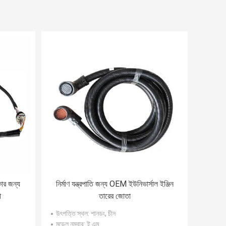
ার জন্য
নির্মাণ যন্ত্রপাতি জন্য OEM ইউনিভার্সাল ইঞ্জিন
া
তারের জোতা
উৎপত্তি স্থল
: শানডং, চীন
মডেল নম্বার
: ই এম