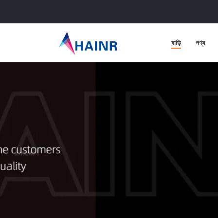
বাড়ি
পণ্য