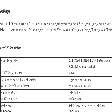
বৈশিষ্ট্য
আমরা 10 বছরেরও বেশি সময় ধরে আমাদের গ্রাহকদের প্রতিযোগীতামূলক মূল্যে অসামান্য দ
Hainr তারের জোতা নির্ভরযোগ্যতা, সম্পদশালীতা এবং মোট গ্রাহক সন্তুষ্টি জন্য একটি খ্
স্পেসিফিকেশন:
প্রযোজ্য শিল্প:
51254136417 কাস্টমাইজড স্ব
OEM তারের জোতা
পরিচিতিমুলক নাম:
হেনর
ভিডিও আউটগোয়িং-পরিদর্শন:
প্রদান করা হয়েছে
যন্ত্রপাতি পরীক্ষার রিপোর্ট:
প্রদান করা হয়েছে
মার্কেটিং টাইপ:
সাধারণ পণ্য
সার্টিফিকেশন:
আইএসও
উপাদান:
পিই এবং পিভিসি এবং নাইলন