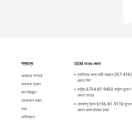
সম্বন্ধে
OEM তারের জোতা
চ্যাসিসের জন্য ভারী সরঞ্জাম 257-41
আমাদের সম্পর্কে
জোতা কিট
কারখানা ভ্রমণ
কামিন্স 6754-81-9450 কামিন্স ফুয়েল 
মান নিয়ন্ত্রণ
জোতা তারের
যোগাযোগ করুন
কোমাটসু ট্রাক 6156-81-9110 ফুয়েল ইন
খবর
জোতা কাস্টমাইজড দৈর্ঘ্য
সাইটম্যাপ