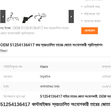
ডেলিভারি সময়:
পরিশোধের শর্ত:
যোগানের ক্ষমতা:
বড় ইমেজ :
OEM 51254136417 কার স্বয়ংচালিত তারের
যোগাযোগ
জোতা সংযোগকারী প্রতিস্থাপন
OEM 51254136417 কার স্বয়ংচালিত তারের জোতা সংযোগকারী প্রতিস্থাপন
বিবরণ
পরিচিতিমুলক নাম:
Hainr
সাক্ষ্যদা
আবেদন:
বৈদ্যুতিক
ডেলিভার
দৈর্ঘ্য:
কাস্টমাইজড দৈর্ঘ্য
ওএম/ও
বিশেষভাবে তুলে ধরা:
51254136417 গাড়ির তারের জোতা সংযোগকারী
,
OEM স্বয
51254136417 কাস্টমাইজড স্বয়ংচালিত সংযোগকারী তারের জো