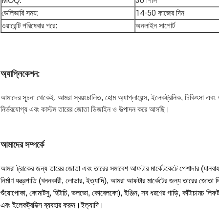
30 পিসি
MOQ:
14-50 কাজের দিন
ডেলিভারি সময়:
ওয়ারেন্টি পরিষেবার পরে:
অনলাইন সাপোর্ট
অ্যাপ্লিকেশন:
আমাদের সূচনা থেকেই, আমরা স্বয়ংচালিত, হোম অ্যাপ্লায়েন্স, ইলেকট্রনিক, চিকিৎসা এবং অন্
নির্ভরযোগ্য এবং কাস্টম তারের জোতা ডিজাইন ও উত্পাদন করে আসছি।
আমাদের সম্পর্কে
আমরা ট্রাকের জন্য তারের জোতা এবং তারের সমাবেশ আফটার মার্কেটকেটে পেশাদার (যানবাহ
নির্মাণ যন্ত্রপাতি (খননকারী, লোডার, ইত্যাদি), আমরা আফটার মার্কেটের জন্য তারের জোতা দিয
শুঁয়োপোকা, কোমাটসু, হিটাচি, ভলভো, কোবেলকো), ইঞ্জিন, সব ধরণের গাড়ি, কাঁটাচামচ লিফট,
এবং ইলেকট্রনিক্স ব্যবহার করুন।ইত্যাদি।