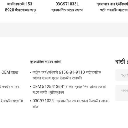
আফটারমার্কেট 153-
03G971033L
প্যাসেঞ্জার কার ইউনিভার্
8920 শুঁয়োপোকার জন্য
স্বয়ংচালিত তারের জোতা
অটো ওয়্যারিং হারনেস
জ্বালানী ইনজেক্টর তারের
ইনজেক্টর তারের তাঁত
3966805 কামিন্স
জোতা
বার্তা
স্বয়ংচালিত তারের জোতা
83 OEM তারের
কামিন্স ফার্ম মেশিনারি 6156-81-9110 অটোমোটিভ
ওয়্যার হারনেস ফুয়েল ইনজেক্টর তারগুলি
ইনজেক্টর তারের
OEM 51254136417 কার স্বয়ংচালিত তারের জোতা
সংযোগকারী প্রতিস্থাপন
জেক্টর ওয়্যারিং
03G971033L স্বয়ংচালিত তারের জোতা ইনজেক্টর তারের
তাঁত