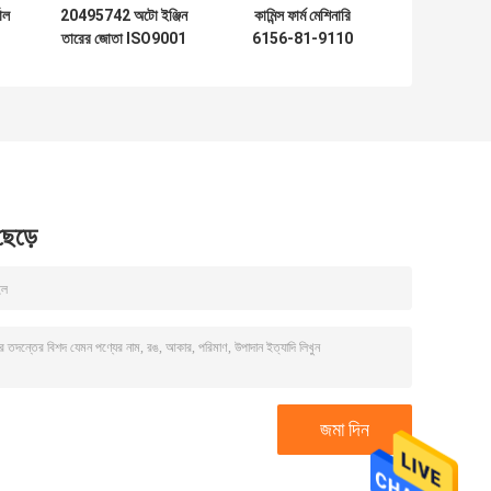
সাল
20495742 অটো ইঞ্জিন
কামিন্স ফার্ম মেশিনারি
তারের জোতা ISO9001
6156-81-9110
স্বয়ংচালিত বৈদ্যুতিক
অটোমোটিভ ওয়্যার হারনেস
জোতা
ফুয়েল ইনজেক্টর তারগুলি
 ছেড়ে