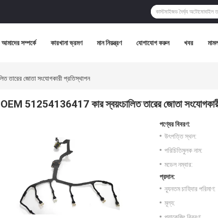
আমাদের সম্পর্কে
কারখানা ভ্রমণ
মান নিয়ন্ত্রণ
যোগাযোগ করুন
খবর
মামল
 তারের জোতা সংযোগকারী প্রতিস্থাপন
OEM 51254136417 কার স্বয়ংচালিত তারের জোতা সংযোগকারী 
পণ্যের বিবরণ:
উৎপত্তি স্থল:
পরিচিতিমুলক নাম:
মডেল নম্বার:
প্রদান:
ন্যূনতম চাহিদার পরিমাণ:
মূল্য:
প্যাকেজিং বিবরণ: