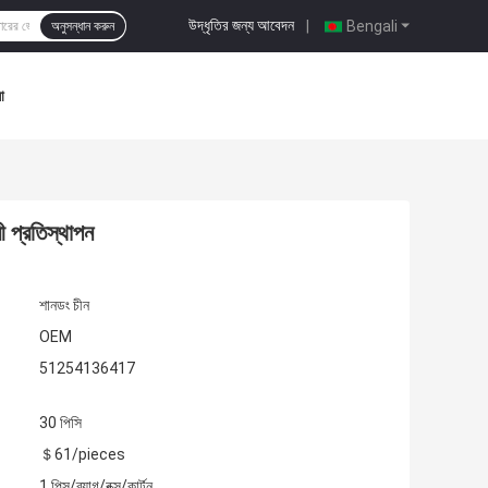
উদ্ধৃতির জন্য আবেদন
|
Bengali
অনুসন্ধান করুন
া
প্রতিস্থাপন
শানডং চীন
OEM
51254136417
30 পিসি
＄61/pieces
1 পিস/ব্যাগ/বক্স/কার্টন