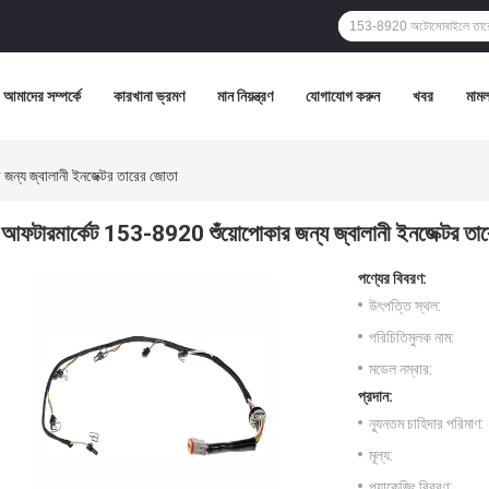
আমাদের সম্পর্কে
কারখানা ভ্রমণ
মান নিয়ন্ত্রণ
যোগাযোগ করুন
খবর
মামল
ন্য জ্বালানী ইনজেক্টর তারের জোতা
আফটারমার্কেট 153-8920 শুঁয়োপোকার জন্য জ্বালানী ইনজেক্টর তা
পণ্যের বিবরণ:
উৎপত্তি স্থল:
পরিচিতিমুলক নাম:
মডেল নম্বার:
প্রদান:
ন্যূনতম চাহিদার পরিমাণ:
মূল্য:
প্যাকেজিং বিবরণ: