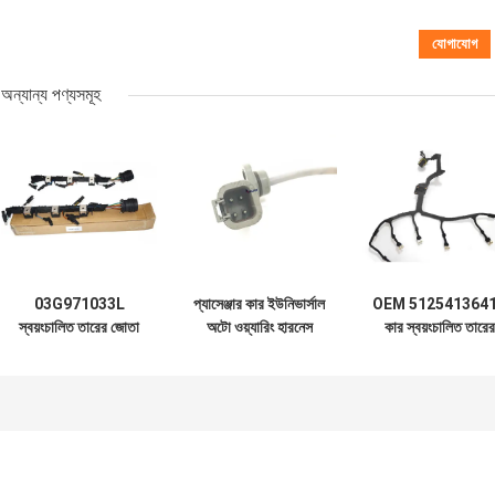
অন্যান্য পণ্যসমূহ
03G971033L
প্যাসেঞ্জার কার ইউনিভার্সাল
OEM 512541364
স্বয়ংচালিত তারের জোতা
অটো ওয়্যারিং হারনেস
কার স্বয়ংচালিত তারের
ইনজেক্টর তারের তাঁত
3966805 কামিন্স
জোতা সংযোগকারী
প্রতিস্থাপন