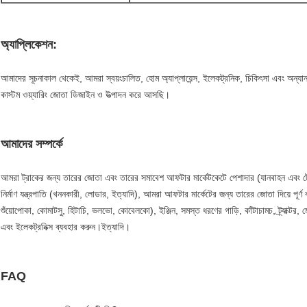
অ্যাপ্লিকেশন:
আমাদের সূচনাকাল থেকেই, আমরা স্বয়ংচালিত, হোম অ্যাপ্লায়েন্স, ইলেকট্রনিক, চিকিৎসা এবং অন্যান্য 
কাস্টম ওয়্যারিং জোতা ডিজাইন ও উত্পাদন করে আসছি।
আমাদের সম্পর্কে
আমরা ট্রাকের জন্য তারের জোতা এবং তারের সমাবেশ আফটার মার্কেটকেটে পেশাদার (যানবাহন এবং ট্
নির্মাণ যন্ত্রপাতি (খননকারী, লোডার, ইত্যাদি), আমরা আফটার মার্কেটের জন্য তারের জোতা দিয়ে পূর্ণ
শুঁয়োপোকা, কোমাটসু, হিটাচি, ভলভো, কোবেলকো), ইঞ্জিন, সমস্ত ধরণের গাড়ি, কাঁটাচামচ, ট্র্যাক্টর
এবং ইলেকট্রনিক্স ব্যবহার করুন।ইত্যাদি।
FAQ