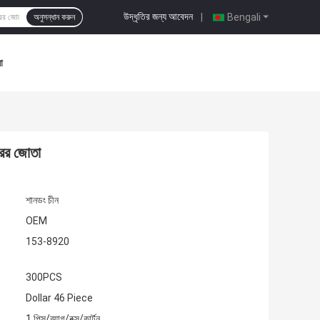
উদ্ধৃতির জন্য আবেদন
|
Bengali
অনুসন্ধান করুন
া
রের জোতা
শানডং চীন
OEM
153-8920
300PCS
Dollar 46 Piece
1 পিস/ব্যাগ/বক্স/কার্টন