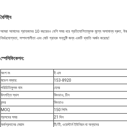
বৈশিষ্ট্য
আমরা আমাদের গ্রাহকদের 10 বছরেরও বেশি সময় ধরে প্রতিযোগিতামূলক মূল্যে অসামান্য দ্রুত, উ
নির্ভরযোগ্যতা, সম্পদশালীতা এবং মোট গ্রাহক সন্তুষ্টি জন্য একটি খ্যাতি অর্জন করেছে!
স্পেসিফিকেশন:
অংশ নং
ই এম
মডেল নম্বার:
153-8920
পরিচিতিমুলক নাম
হেনর
উৎপত্তি স্থল
কিংডাও, চীন
বন্দর
কিংডাও
MOQ
150 পিসি
প্রসবের সময়
21 দিন
অর্থপ্রদানের মেয়াদ
টি/টি, ওয়েস্টার্ন ইউনিয়ন বা অন্যদের