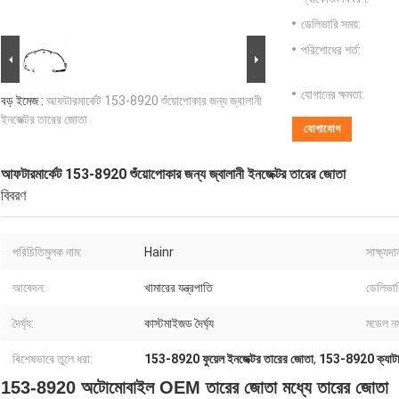
ডেলিভারি সময়:
পরিশোধের শর্ত:
যোগানের ক্ষমতা:
বড় ইমেজ :
আফটারমার্কেট 153-8920 শুঁয়োপোকার জন্য জ্বালানী
ইনজেক্টর তারের জোতা
যোগাযোগ
আফটারমার্কেট 153-8920 শুঁয়োপোকার জন্য জ্বালানী ইনজেক্টর তারের জোতা
বিবরণ
পরিচিতিমুলক নাম:
Hainr
সাক্ষ্যদা
আবেদন:
খামারের যন্ত্রপাতি
ডেলিভার
দৈর্ঘ্য:
কাস্টমাইজড দৈর্ঘ্য
মডেল নম
বিশেষভাবে তুলে ধরা:
153-8920 ফুয়েল ইনজেক্টর তারের জোতা
,
153-8920 ক্যাটা
153-8920 অটোমোবাইল OEM তারের জোতা মধ্যে তারের জোতা