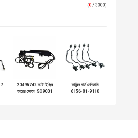
(
0
/ 3000)
17
20495742 অটো ইঞ্জিন
কামিন্স ফার্ম মেশিনারি
তারের জোতা ISO9001
6156-81-9110
স্বয়ংচালিত বৈদ্যুতিক
অটোমোটিভ ওয়্যার হারনেস
জোতা
ফুয়েল ইনজেক্টর তারগুলি