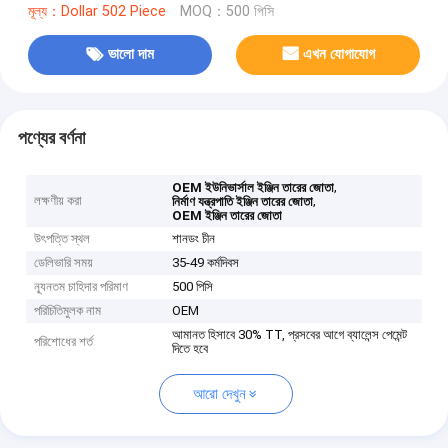
মূল্য：Dollar 502 Piece
MOQ：500 পিসি
ভালো দাম
এখন যোগাযোগ
পণ্যের বর্ণনা
,
OEM ইউনিভার্সাল ইঞ্জিন তারের জোতা
লক্ষণীয় করা
,
নির্মাণ যন্ত্রপাতি ইঞ্জিন তারের জোতা
OEM ইঞ্জিন তারের জোতা
উৎপত্তি স্থল
শানডং চীন
ডেলিভারি সময়
35-49 কর্মদিবস
ন্যূনতম চাহিদার পরিমাণ
500 পিসি
পরিচিতিমুলক নাম
OEM
আমানত হিসাবে 30% TT, প্রসবের আগে ব্যালেন্স পেমেন্ট
পরিশোধের শর্ত
দিতে হবে
আরো দেখুন