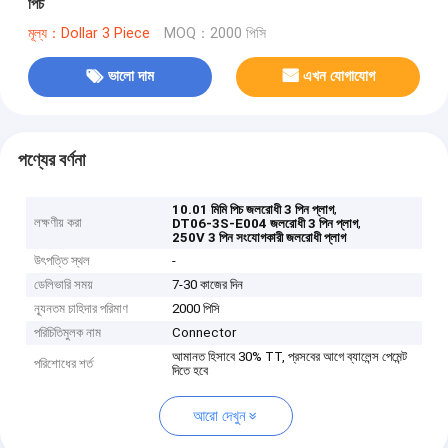
পিচ
মূল্য：Dollar 3 Piece
MOQ：2000 পিসি
ভালো দাম
এখন যোগাযোগ
পণ্যের বর্ণনা
,
10.01 মিমি পিচ জলরোধী 3 পিন প্লাগ
লক্ষণীয় করা
,
DT06-3S-E004 জলরোধী 3 পিন প্লাগ
250V 3 পিন সংযোগকারী জলরোধী প্লাগ
উৎপত্তি স্থল
-
ডেলিভারি সময়
7-30 কাজের দিন
ন্যূনতম চাহিদার পরিমাণ
2000 পিসি
পরিচিতিমুলক নাম
Connector
আমানত হিসাবে 30% TT, প্রসবের আগে ব্যালেন্স পেমেন্ট
পরিশোধের শর্ত
দিতে হবে
আরো দেখুন